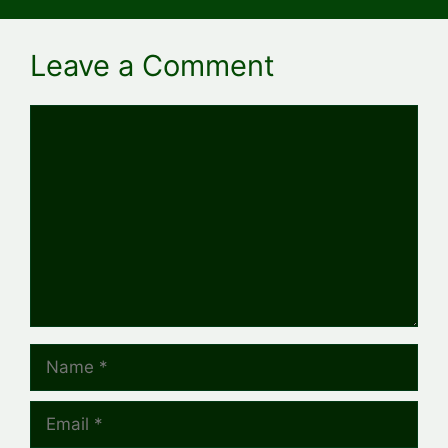
Leave a Comment
Comment
Name
Email