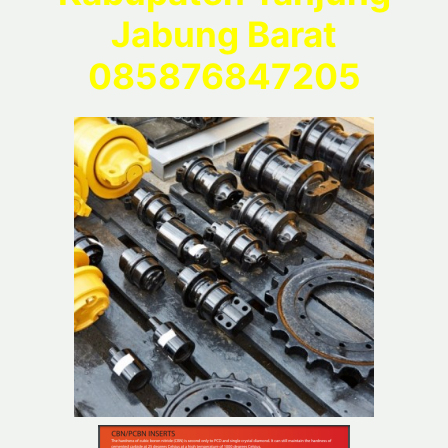
Jabung Barat
085876847205