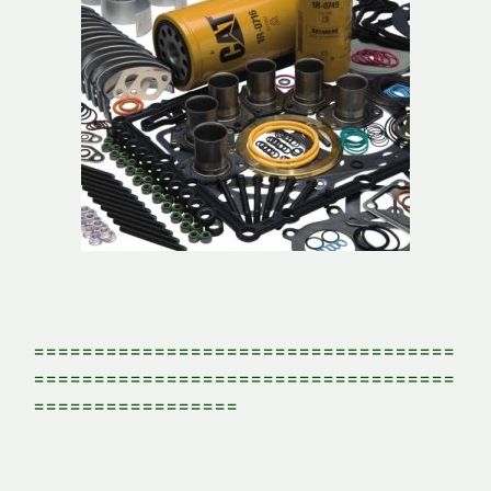
===================================
===================================
=================