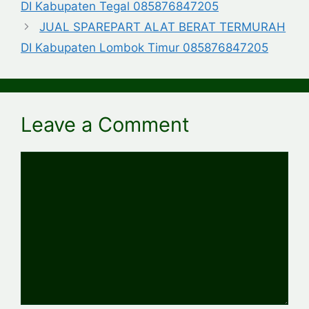
DI Kabupaten Tegal 085876847205
JUAL SPAREPART ALAT BERAT TERMURAH
DI Kabupaten Lombok Timur 085876847205
Leave a Comment
Comment