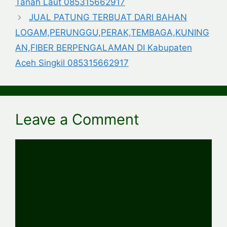
Tanah Laut 085315662917
JUAL PATUNG TERBUAT DARI BAHAN
LOGAM,PERUNGGU,PERAK,TEMBAGA,KUNING
AN,FIBER BERPENGALAMAN DI Kabupaten
Aceh Singkil 085315662917
Leave a Comment
Comment