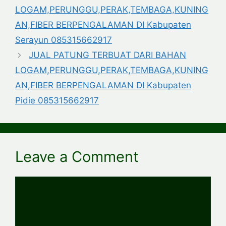
LOGAM,PERUNGGU,PERAK,TEMBAGA,KUNING
AN,FIBER BERPENGALAMAN DI Kabupaten
Serayun 085315662917
JUAL PATUNG TERBUAT DARI BAHAN
LOGAM,PERUNGGU,PERAK,TEMBAGA,KUNING
AN,FIBER BERPENGALAMAN DI Kabupaten
Pidie 085315662917
Leave a Comment
Comment