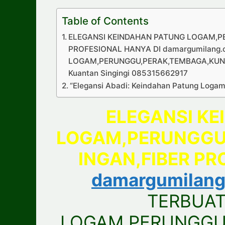
Table of Contents
ELEGANSI KEINDAHAN PATUNG LOGAM,P
PROFESIONAL HANYA DI damargumilang
LOGAM,PERUNGGU,PERAK,TEMBAGA,KUNI
Kuantan Singingi 085315662917
“Elegansi Abadi: Keindahan Patung Logam
ELEGANSI K
LOGAM,PERUNGGU
INGAN,FIBER PR
damargumilan
TERBUAT
LOGAM,PERUNGGU