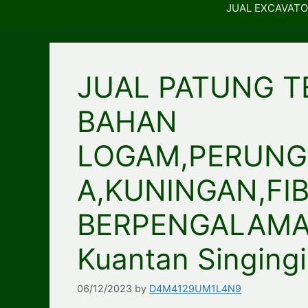
JUAL EXCAVATO
JUAL PATUNG T
BAHAN
LOGAM,PERUNG
A,KUNINGAN,FI
BERPENGALAMAN
Kuantan Singing
06/12/2023
by
D4M4129UM1L4N9