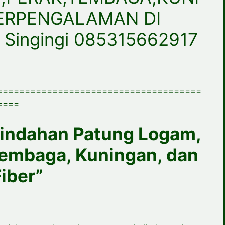
BERPENGALAMAN DI
 Singingi 085315662917
=====================================
====
eindahan Patung Logam,
Tembaga, Kuningan, dan
iber”