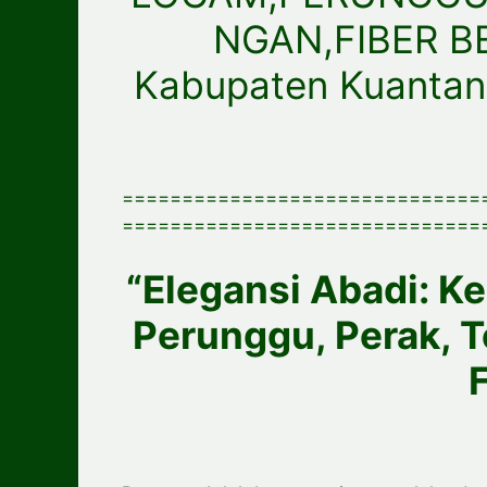
NGAN,FIBER 
Kabupaten Kuantan
==============================
==============================
“Elegansi Abadi: K
Perunggu, Perak, 
F