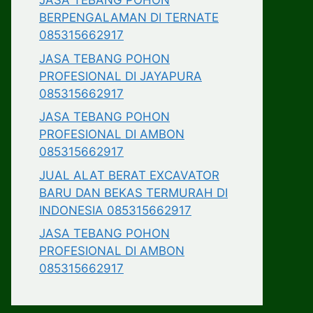
JASA TEBANG POHON
BERPENGALAMAN DI TERNATE
085315662917
JASA TEBANG POHON
PROFESIONAL DI JAYAPURA
085315662917
JASA TEBANG POHON
PROFESIONAL DI AMBON
085315662917
JUAL ALAT BERAT EXCAVATOR
BARU DAN BEKAS TERMURAH DI
INDONESIA 085315662917
JASA TEBANG POHON
PROFESIONAL DI AMBON
085315662917