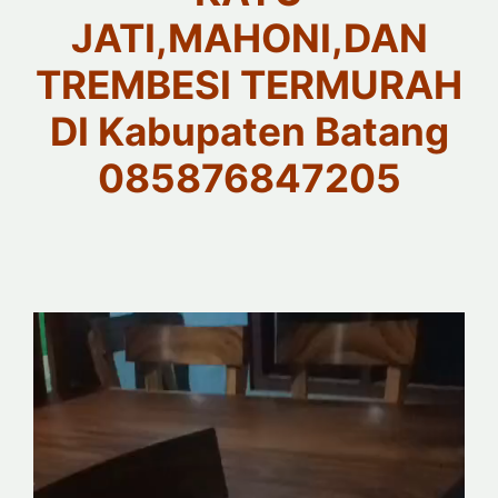
JATI,MAHONI,DAN
TREMBESI TERMURAH
DI Kabupaten Batang
085876847205