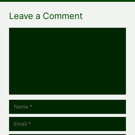
Leave a Comment
Comment
Name
Email