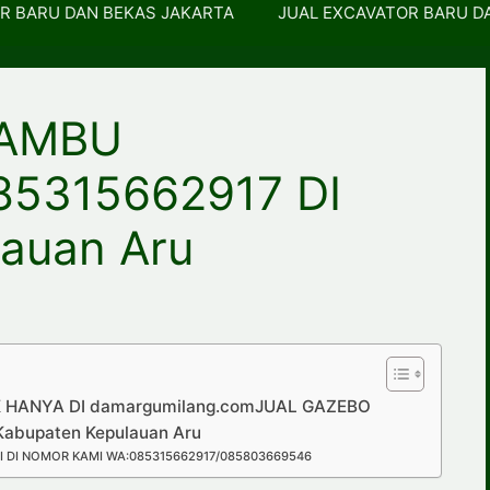
R BARU DAN BEKAS JAKARTA
JUAL EXCAVATOR BARU D
BAMBU
5315662917 DI
auan Aru
HANYA DI damargumilang.comJUAL GAZEBO
abupaten Kepulauan Aru
 DI NOMOR KAMI WA:085315662917/085803669546