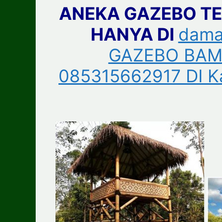
ANEKA GAZEBO T
HANYA DI
dama
GAZEBO BAM
085315662917 DI K