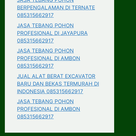
JASA TEBANG POHON
BERPENGALAMAN DI TERNATE
085315662917
JASA TEBANG POHON
PROFESIONAL DI JAYAPURA
085315662917
JASA TEBANG POHON
PROFESIONAL DI AMBON
085315662917
JUAL ALAT BERAT EXCAVATOR
BARU DAN BEKAS TERMURAH DI
INDONESIA 085315662917
JASA TEBANG POHON
PROFESIONAL DI AMBON
085315662917