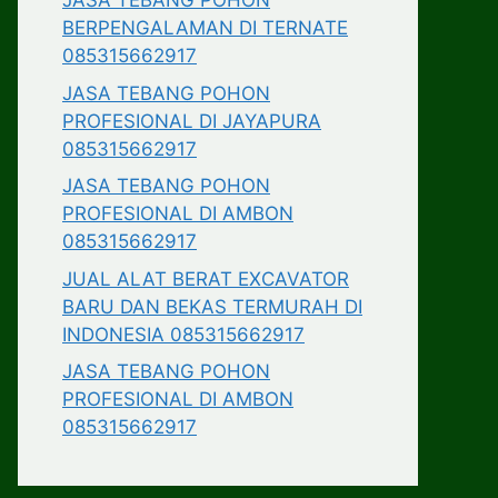
JASA TEBANG POHON
BERPENGALAMAN DI TERNATE
085315662917
JASA TEBANG POHON
PROFESIONAL DI JAYAPURA
085315662917
JASA TEBANG POHON
PROFESIONAL DI AMBON
085315662917
JUAL ALAT BERAT EXCAVATOR
BARU DAN BEKAS TERMURAH DI
INDONESIA 085315662917
JASA TEBANG POHON
PROFESIONAL DI AMBON
085315662917