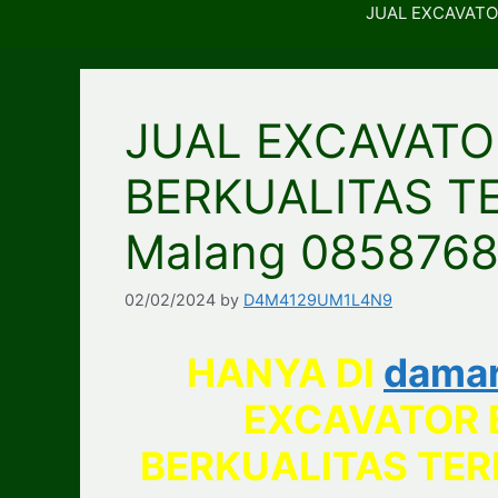
JUAL EXCAVATO
JUAL EXCAVATO
BERKUALITAS T
Malang 085876
02/02/2024
by
D4M4129UM1L4N9
HANYA DI
dama
EXCAVATOR 
BERKUALITAS TER