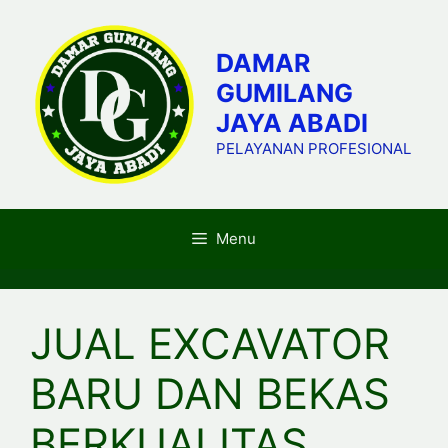
Skip
to
DAMAR
content
GUMILANG
JAYA ABADI
PELAYANAN PROFESIONAL
Menu
JUAL EXCAVATOR
BARU DAN BEKAS
BERKUALITAS