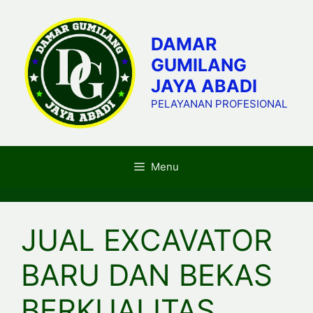
Skip
to
DAMAR
content
GUMILANG
JAYA ABADI
PELAYANAN PROFESIONAL
Menu
JUAL EXCAVATOR
BARU DAN BEKAS
BERKUALITAS