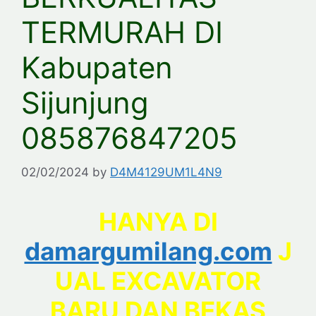
TERMURAH DI
Kabupaten
Sijunjung
085876847205
02/02/2024
by
D4M4129UM1L4N9
HANYA DI
damargumilang.com
J
UAL EXCAVATOR
BARU DAN BEKAS