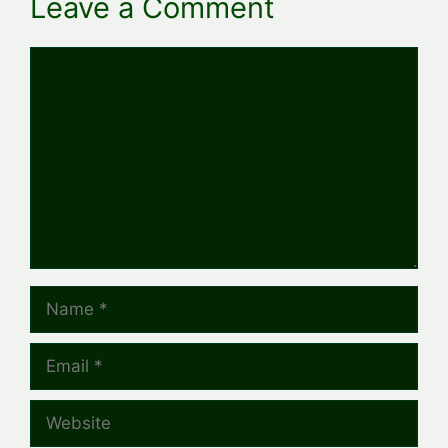
Leave a Comment
Comment
Name
Email
Website