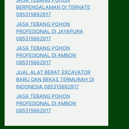
JASA TEBANG POHON
BERPENGALAMAN DI TERNATE
085315662917
JASA TEBANG POHON
PROFESIONAL DI JAYAPURA
085315662917
JASA TEBANG POHON
PROFESIONAL DI AMBON
085315662917
JUAL ALAT BERAT EXCAVATOR
BARU DAN BEKAS TERMURAH DI
INDONESIA 085315662917
JASA TEBANG POHON
PROFESIONAL DI AMBON
085315662917