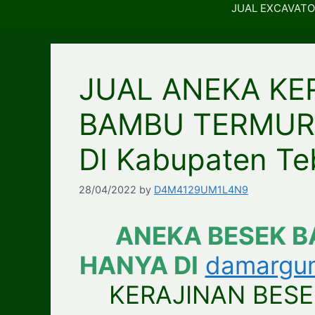
JUAL EXCAVATO
JUAL ANEKA KE
BAMBU TERMUR
DI Kabupaten Te
28/04/2022
by
D4M4129UM1L4N9
ANEKA BESEK 
HANYA DI
damargu
KERAJINAN BES