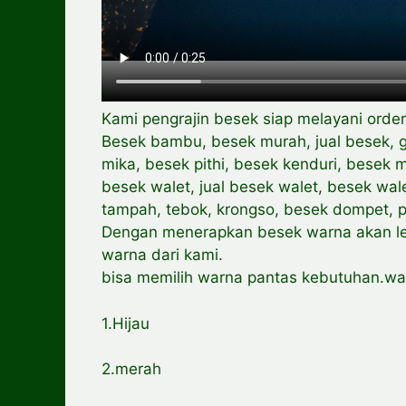
Kami pengrajin besek siap melayani order
Besek bambu, besek murah, jual besek, g
mika, besek pithi, besek kenduri, besek
besek walet, jual besek walet, besek wal
tampah, tebok, krongso, besek dompet, pi
Dengan menerapkan besek warna akan leb
warna dari kami.
bisa memilih warna pantas kebutuhan.war
1.Hijau
2.merah