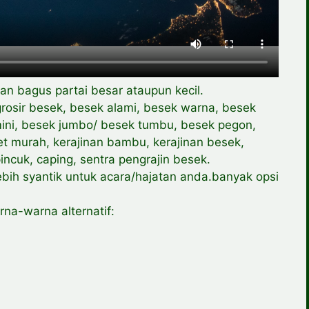
an bagus partai besar ataupun kecil.
rosir besek, besek alami, besek warna, besek
 mini, besek jumbo/ besek tumbu, besek pegon,
et murah, kerajinan bambu, kerajinan besek,
ncuk, caping, sentra pengrajin besek.
ih syantik untuk acara/hajatan anda.banyak opsi
na-warna alternatif: