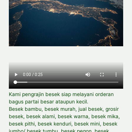
Kami pengrajin besek siap melayani orderan
bagus partai besar ataupun kecil.
Besek bambu, besek murah, jual besek, grosir
besek, besek alami, besek warna, besek mika,
besek pithi, besek kenduri, besek mini, besek
jumbo/ besek tumbu, besek pegon, besek