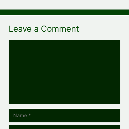
Leave a Comment
Comment
Name
Email