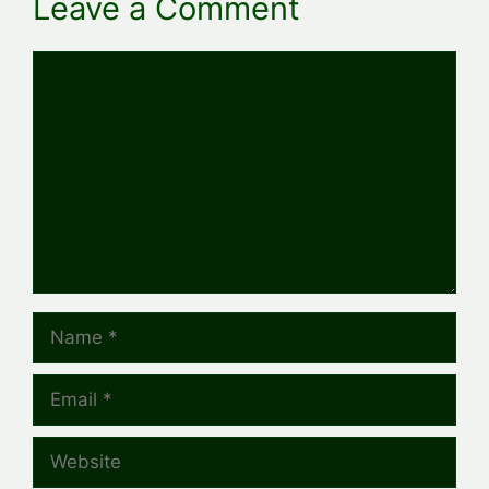
Leave a Comment
Comment
Name
Email
Website