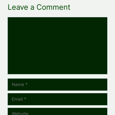
Leave a Comment
Comment
Name
Email
Website