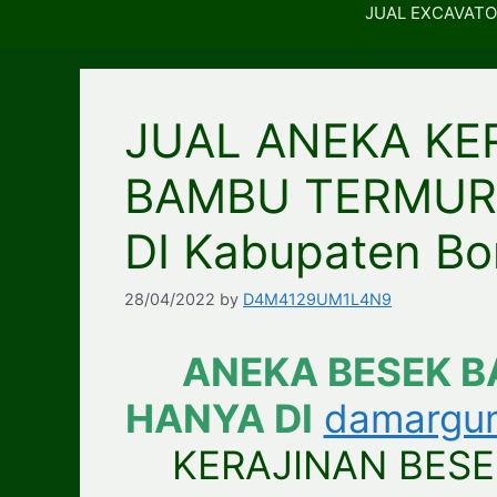
JUAL EXCAVATO
JUAL ANEKA KE
BAMBU TERMUR
DI Kabupaten B
28/04/2022
by
D4M4129UM1L4N9
ANEKA BESEK 
HANYA DI
damargu
KERAJINAN BES