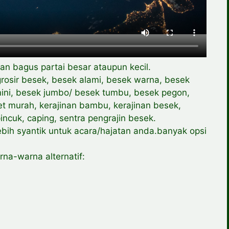
an bagus partai besar ataupun kecil.
rosir besek, besek alami, besek warna, besek
 mini, besek jumbo/ besek tumbu, besek pegon,
et murah, kerajinan bambu, kerajinan besek,
ncuk, caping, sentra pengrajin besek.
ih syantik untuk acara/hajatan anda.banyak opsi
na-warna alternatif: