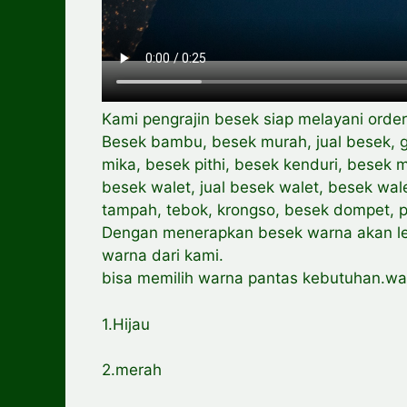
Kami pengrajin besek siap melayani order
Besek bambu, besek murah, jual besek, g
mika, besek pithi, besek kenduri, besek
besek walet, jual besek walet, besek wal
tampah, tebok, krongso, besek dompet, pi
Dengan menerapkan besek warna akan leb
warna dari kami.
bisa memilih warna pantas kebutuhan.war
1.Hijau
2.merah