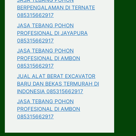
JASA TEBANG POHON
BERPENGALAMAN DI TERNATE
085315662917
JASA TEBANG POHON
PROFESIONAL DI JAYAPURA
085315662917
JASA TEBANG POHON
PROFESIONAL DI AMBON
085315662917
JUAL ALAT BERAT EXCAVATOR
BARU DAN BEKAS TERMURAH DI
INDONESIA 085315662917
JASA TEBANG POHON
PROFESIONAL DI AMBON
085315662917