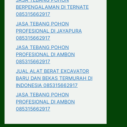
JASA TEBANG POHON
BERPENGALAMAN DI TERNATE
085315662917
JASA TEBANG POHON
PROFESIONAL DI JAYAPURA
085315662917
JASA TEBANG POHON
PROFESIONAL DI AMBON
085315662917
JUAL ALAT BERAT EXCAVATOR
BARU DAN BEKAS TERMURAH DI
INDONESIA 085315662917
JASA TEBANG POHON
PROFESIONAL DI AMBON
085315662917