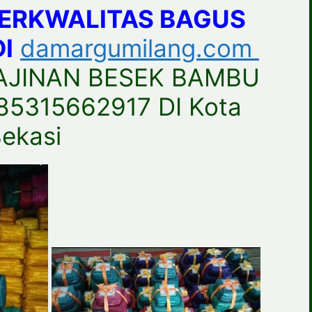
BERKWALITAS BAGUS
I
damargumilang.com
AJINAN BESEK BAMBU
5315662917 DI Kota
ekasi