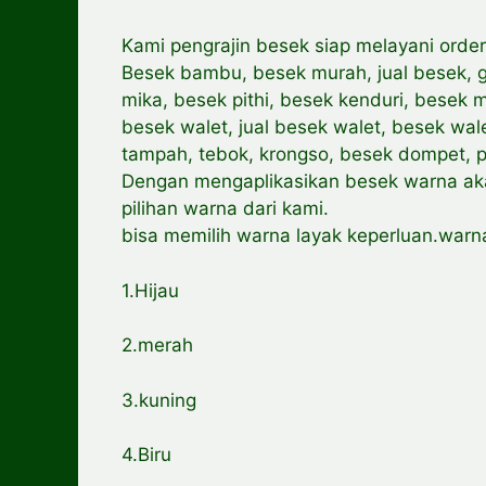
Kami pengrajin besek siap melayani order
Besek bambu, besek murah, jual besek, g
mika, besek pithi, besek kenduri, besek
besek walet, jual besek walet, besek wal
tampah, tebok, krongso, besek dompet, pi
Dengan mengaplikasikan besek warna aka
pilihan warna dari kami.
bisa memilih warna layak keperluan.warna
1.Hijau
2.merah
3.kuning
4.Biru