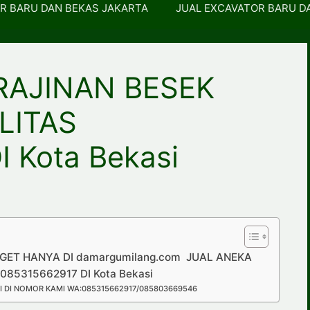
R BARU DAN BEKAS JAKARTA
JUAL EXCAVATOR BARU D
RAJINAN BESEK
LITAS
 Kota Bekasi
ET HANYA DI damargumilang.com JUAL ANEKA
85315662917 DI Kota Bekasi
 DI NOMOR KAMI WA:085315662917/085803669546