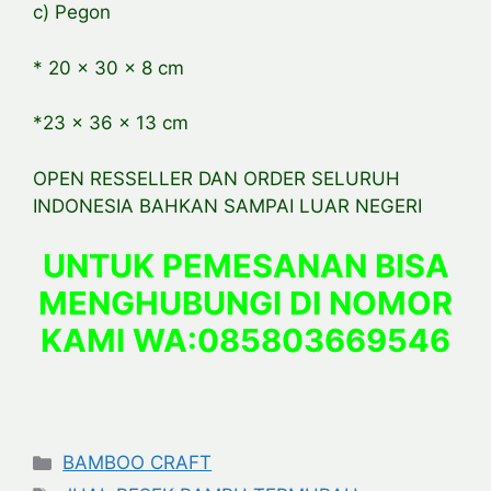
c) Pegon
* 20 x 30 x 8 cm
*23 x 36 x 13 cm
OPEN RESSELLER DAN ORDER SELURUH
INDONESIA BAHKAN SAMPAI LUAR NEGERI
UNTUK PEMESANAN BISA
MENGHUBUNGI DI NOMOR
KAMI WA:085803669546
Categories
BAMBOO CRAFT