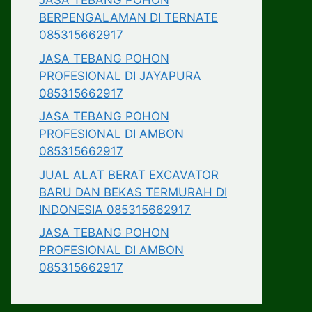
JASA TEBANG POHON
BERPENGALAMAN DI TERNATE
085315662917
JASA TEBANG POHON
PROFESIONAL DI JAYAPURA
085315662917
JASA TEBANG POHON
PROFESIONAL DI AMBON
085315662917
JUAL ALAT BERAT EXCAVATOR
BARU DAN BEKAS TERMURAH DI
INDONESIA 085315662917
JASA TEBANG POHON
PROFESIONAL DI AMBON
085315662917