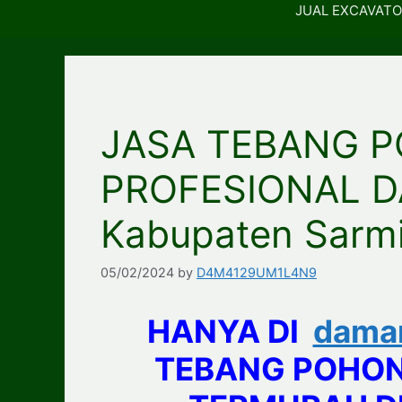
JUAL EXCAVATO
JASA TEBANG 
PROFESIONAL D
Kabupaten Sarm
05/02/2024
by
D4M4129UM1L4N9
HANYA DI
dama
TEBANG POHON