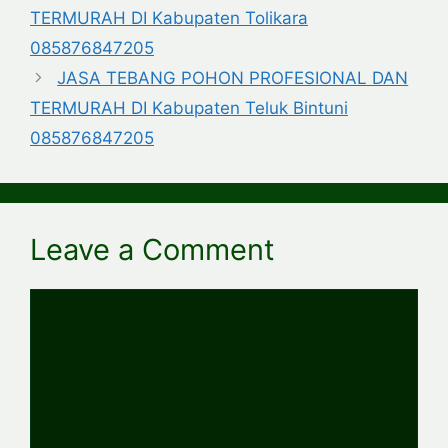
TERMURAH DI Kabupaten Tolikara
085876847205
JASA TEBANG POHON PROFESIONAL DAN
TERMURAH DI Kabupaten Teluk Bintuni
085876847205
Leave a Comment
Comment