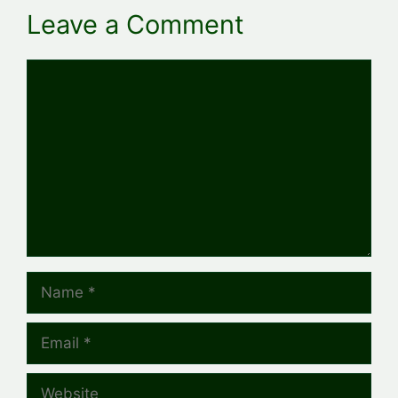
Leave a Comment
Comment
Name
Email
Website