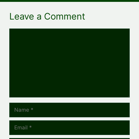
Leave a Comment
Comment
Name
Email