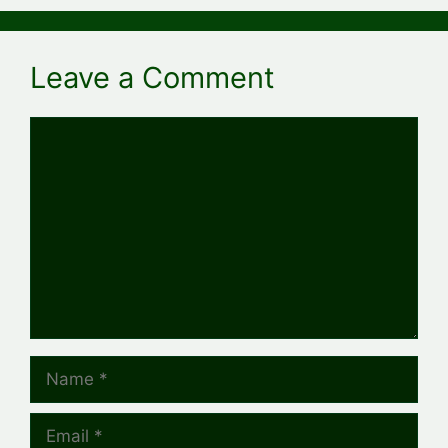
Leave a Comment
Comment
Name
Email