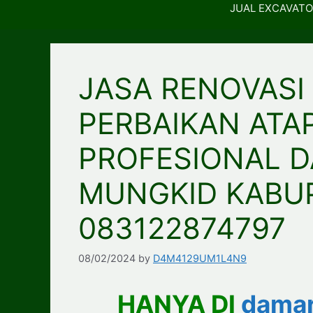
JUAL EXCAVATO
JASA RENOVASI
PERBAIKAN ATA
PROFESIONAL D
MUNGKID KABU
083122874797
08/02/2024
by
D4M4129UM1L4N9
HANYA DI
damar