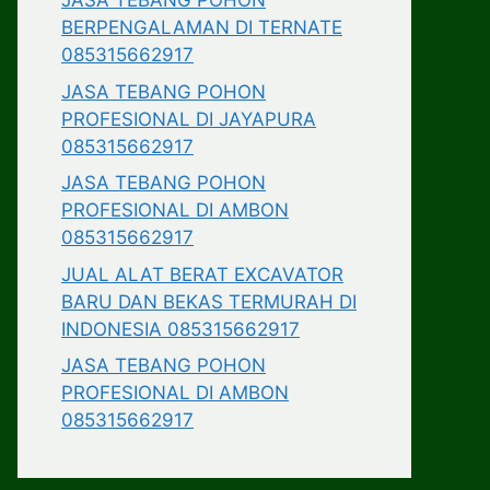
JASA TEBANG POHON
BERPENGALAMAN DI TERNATE
085315662917
JASA TEBANG POHON
PROFESIONAL DI JAYAPURA
085315662917
JASA TEBANG POHON
PROFESIONAL DI AMBON
085315662917
JUAL ALAT BERAT EXCAVATOR
BARU DAN BEKAS TERMURAH DI
INDONESIA 085315662917
JASA TEBANG POHON
PROFESIONAL DI AMBON
085315662917