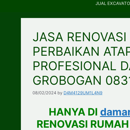
JUAL EXCAVATO
JASA RENOVASI
PERBAIKAN ATA
PROFESIONAL D
GROBOGAN 083
08/02/2024
by
D4M4129UM1L4N9
HANYA DI
damar
RENOVASI RUMAH