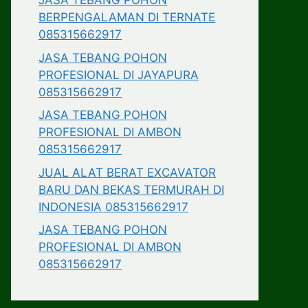
JASA TEBANG POHON
BERPENGALAMAN DI TERNATE
085315662917
JASA TEBANG POHON
PROFESIONAL DI JAYAPURA
085315662917
JASA TEBANG POHON
PROFESIONAL DI AMBON
085315662917
JUAL ALAT BERAT EXCAVATOR
BARU DAN BEKAS TERMURAH DI
INDONESIA 085315662917
JASA TEBANG POHON
PROFESIONAL DI AMBON
085315662917