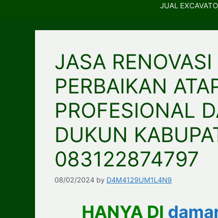
JUAL EXCAVATO
JASA RENOVASI
PERBAIKAN ATA
PROFESIONAL D
DUKUN KABUPA
083122874797
08/02/2024
by
D4M4129UM1L4N9
HANYA DI
damar