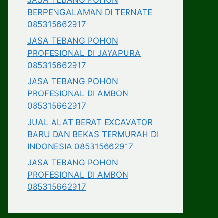
JASA TEBANG POHON
BERPENGALAMAN DI TERNATE
085315662917
JASA TEBANG POHON
PROFESIONAL DI JAYAPURA
085315662917
JASA TEBANG POHON
PROFESIONAL DI AMBON
085315662917
JUAL ALAT BERAT EXCAVATOR
BARU DAN BEKAS TERMURAH DI
INDONESIA 085315662917
JASA TEBANG POHON
PROFESIONAL DI AMBON
085315662917