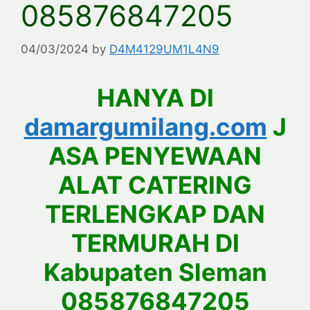
085876847205
04/03/2024
by
D4M4129UM1L4N9
HANYA DI
damargumilang.com
J
ASA PENYEWAAN
ALAT CATERING
TERLENGKAP DAN
TERMURAH DI
Kabupaten Sleman
085876847205