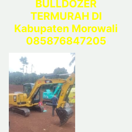
BULLDOZER
TERMURAH DI
Kabupaten Morowali
085876847205