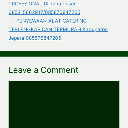
PROFESIONAL DI Tana Paser
085315662917/085876847205
PENYEWAAN ALAT CATERING
TERLENGKAP DAN TERMURAH Kabupaten
Jepara 085876847205
Leave a Comment
Comment