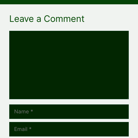
Leave a Comment
Comment
Name
Email