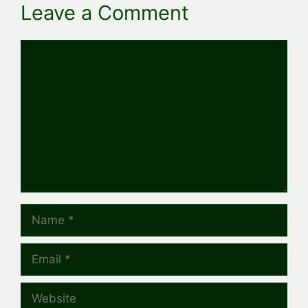
Leave a Comment
Comment
Name
Email
Website