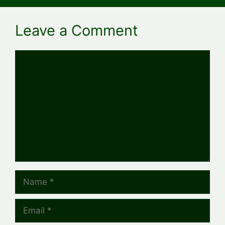
Leave a Comment
Comment
Name
Email