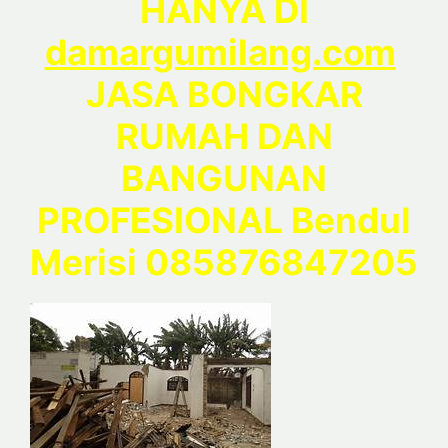
HANYA DI
damargumilang.com
JASA BONGKAR
RUMAH DAN
BANGUNAN
PROFESIONAL Bendul
Merisi 085876847205