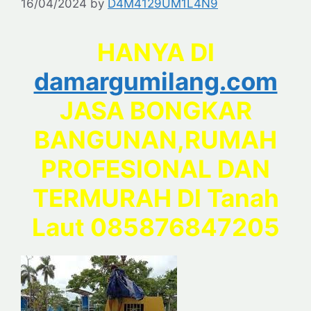
16/04/2024
by
D4M4129UM1L4N9
HANYA DI
damargumilang.com
JASA BONGKAR
BANGUNAN,RUMAH
PROFESIONAL DAN
TERMURAH DI Tanah
Laut 085876847205