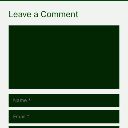
Leave a Comment
Comment
Name
Email