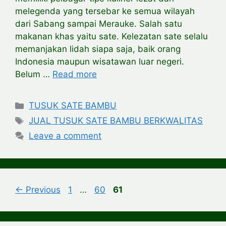
melegenda yang tersebar ke semua wilayah
dari Sabang sampai Merauke. Salah satu
makanan khas yaitu sate. Kelezatan sate selalu
memanjakan lidah siapa saja, baik orang
Indonesia maupun wisatawan luar negeri.
Belum …
Read more
Categories
TUSUK SATE BAMBU
Tags
JUAL TUSUK SATE BAMBU BERKWALITAS
Leave a comment
Page
Page
Page
←
Previous
1
…
60
61