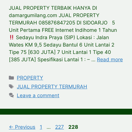
JUAL PROPERTY TERBAIK HANYA DI
damargumilang.com JUAL PROPERTY
TERMURAH 085876847205 DI SIDOARJO 5
Unit Pertama FREE Internet Indihome 1 Tahun
Sedayu Indra Praya (SIP) Lokasi : Jalan
Wates KM 9,5 Sedayu Bantul 6 Unit Lantai 2
Tipe 75 [630 JUTA] 7 Unit Lantai 1 Tipe 40
[385 JUTA] Spesifikasi Lantai 1 : – …
Read more
Categories
PROPERTY
Tags
JUAL PROPERTY TERMURAH
Leave a comment
Page
Page
Page
←
Previous
1
…
227
228