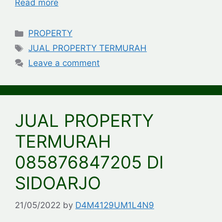
Read more
Categories
PROPERTY
Tags
JUAL PROPERTY TERMURAH
Leave a comment
JUAL PROPERTY
TERMURAH
085876847205 DI
SIDOARJO
21/05/2022
by
D4M4129UM1L4N9