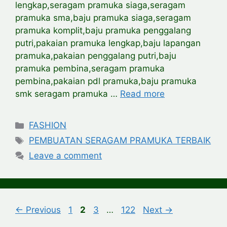
lengkap,seragam pramuka siaga,seragam
pramuka sma,baju pramuka siaga,seragam
pramuka komplit,baju pramuka penggalang
putri,pakaian pramuka lengkap,baju lapangan
pramuka,pakaian penggalang putri,baju
pramuka pembina,seragam pramuka
pembina,pakaian pdl pramuka,baju pramuka
smk seragam pramuka …
Read more
Categories
FASHION
Tags
PEMBUATAN SERAGAM PRAMUKA TERBAIK
Leave a comment
Page
Page
Page
Page
←
Previous
1
2
3
…
122
Next
→