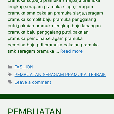
pramuka sd,baju pramuka sma,baju pramuka
lengkap,seragam pramuka siaga,seragam
pramuka sma,pakaian pramuka siaga,seragam
pramuka komplit,baju pramuka penggalang
putri,pakaian pramuka lengkap,baju lapangan
pramuka,baju penggalang putri,pakaian
pramuka pembina,seragam pramuka
pembina,baju pdl pramuka,pakaian pramuka
smk seragam pramuka …
Read more
Categories
FASHION
Tags
PEMBUATAN SERAGAM PRAMUKA TERBAIK
Leave a comment
PEMBUATAN